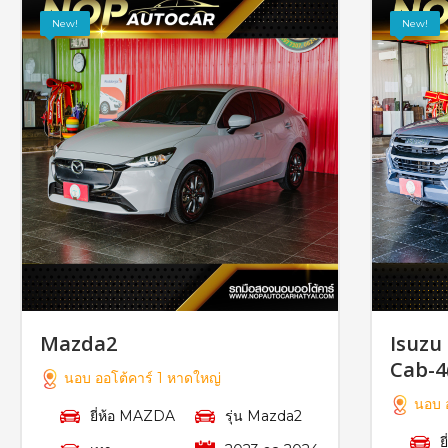
New!
New!
Mazda2
Isuzu
Cab-4
นอบ ออโต้คาร์ 1 หาดใหญ่
นอบ อ
ยี่ห้อ MAZDA
รุ่น Mazda2
ย