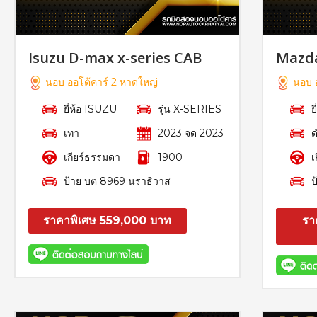
Isuzu D-max x-series CAB
Mazd
นอบ ออโต้คาร์ 2 หาดใหญ่
นอบ อ
ยี่ห้อ ISUZU
รุ่น X-SERIES
ย
เทา
2023 จด 2023
เกียร์ธรรมดา
1900
เ
ป้าย บต 8969 นราธิวาส
ป
ราคาพิเศษ 559,000 บาท
รา
สอบถาม
รายละเอียด