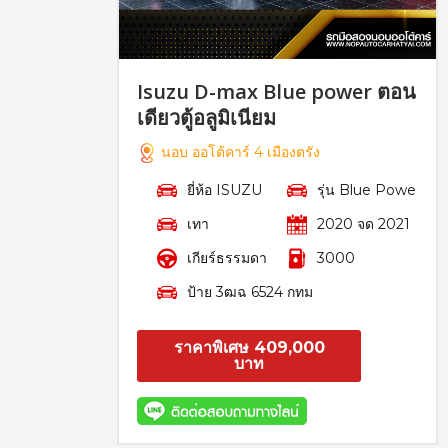
Isuzu D-max Blue power ตอน
เดียวตู้อลูมิเนียม
นอบ ออโต้คาร์ 4 เมืองตรัง
ยี่ห้อ ISUZU
รุ่น Blue Powe
เทา
2020 จด 2021
เกียร์ธรรมดา
3000
ป้าย 3ฒฉ 6524 กทม
ราคาพิเศษ 409,000
บาท
สอบถาม
รายละเอียด