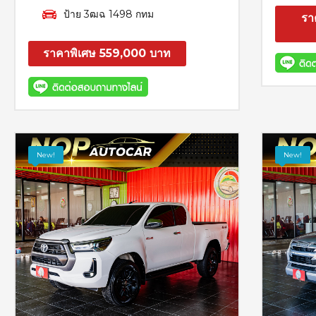
ป้าย 3ฒฉ 1498 กทม
รา
ราคาพิเศษ 559,000 บาท
สอบถาม
รายละเอียด
New!
New!